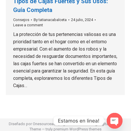
Tipos de Cajas Fuertes y Sus Usos:
Guía Completa
Consejos
By
tatianacabalceta
24 julio, 2024
Leave a comment
La protección de tus pertenencias valiosas es una
prioridad tanto en el hogar como en el entorno
empresarial. Con el aumento de los robos y la
necesidad de resguardar documentos importantes,
las cajas fuertes se han convertido en un elemento
esencial para garantizar la seguridad. En esta guía
completa, exploraremos los diferentes Tipos de
Cajas…
Estamos en linea!
Diseñado por
Onesourceads
|
Agencia de Marketing Digital
Dream-
Theme — truly
premium WordPress themes
Open ch