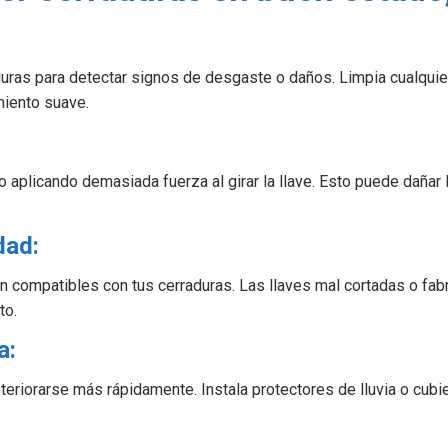
uras para detectar signos de desgaste o daños. Limpia cualquier
miento suave.
 o aplicando demasiada fuerza al girar la llave. Esto puede daña
dad:
an compatibles con tus cerraduras. Las llaves mal cortadas o fab
to.
a:
riorarse más rápidamente. Instala protectores de lluvia o cubie